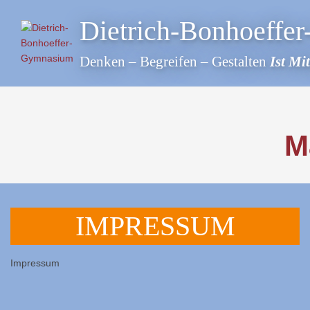
Skip
Dietrich-Bonhoeffe
to
content
Denken – Begreifen – Gestalten
Ist Mi
M
IMPRESSUM
Impressum