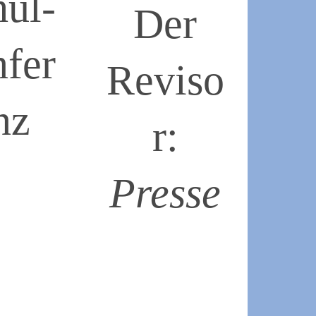
hul­
Der
nfer
Reviso
nz
r:
Presse
2019-
03-
07