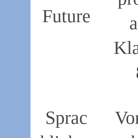
Future
2019-
05-
Kl
23
2019-
05-
18
Sprac
Vo