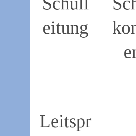
Schull
Sc
eitung
ko
2019-
e
04-
13
2019-
04-
13
Leitspr