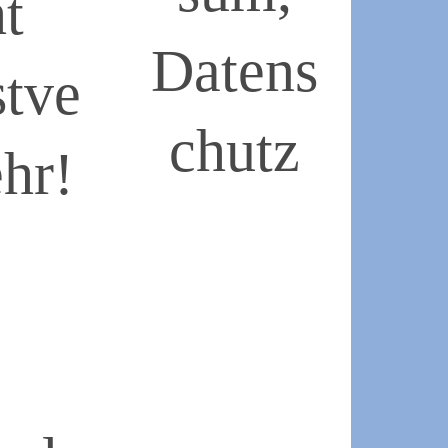
ht
Datens
stve
chutz
ehr!
2019-
05-
10