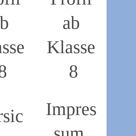
ab
ab
asse
Klasse
8
8
2019-
05-
18
Impres
rsic
sum,