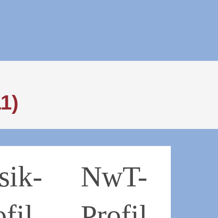
1)
sik­
NwT-
ofil
Profil