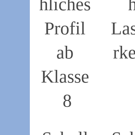
h­liches
Profil
La
ab
rk
2019-
Klasse
05-
16
8
2019-
05-
17