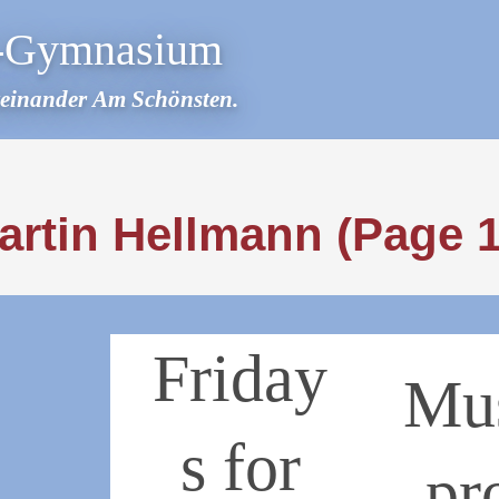
r-Gymnasium
teinander Am Schönsten.
artin Hellmann
(Page 1
Friday
Mu
s for
pr