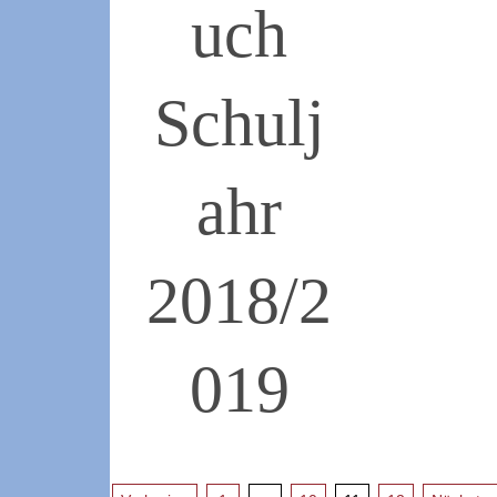
uch
Schulj
ahr
2018/2
019
2018-
09-
05