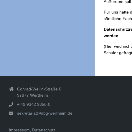
Außerdem soll 
Für uns hätte 
sämtliche Fach
Datenschutzre
werden.
(Hier wird nich
Schuler gefragt
2016-
06-
04
Conrad-Wellin-Straße 6
97877 Wertheim
+ 49 9342 9356-0
sekretariat@dbg-wertheim.de
Impressum, Datenschutz