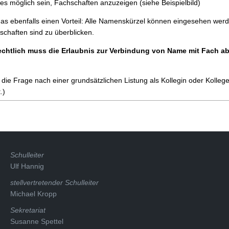
es möglich sein, Fachschaften anzuzeigen (siehe Beispielbild)
das ebenfalls einen Vorteil: Alle Namenskürzel können eingesehen wer
schaften sind zu überblicken.
chtlich muss die Erlaubnis zur Verbindung von Name mit Fach ab
t die Frage nach einer grundsätzlichen Listung als Kollegin oder Kolleg
.)
Schulleiter
Ulf Hannig
stellvertretender Schulleiter
Michael Kropp
Sekretariat
Susanne Spettel