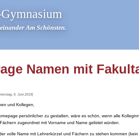
r-Gymnasium
teinander Am Schönsten.
age Namen mit Fakult
nnerstag, 6. Juni 2019]
nen und Kollegen,
mepage persönlicher zu gestalten, wäre es schön, wenn alle Kollegin
 Fächern zugeordnet mit Vorname und Name gelistet würden.
der volle Name mit Lehrerkürzel und Fächern zu stehen kommen (kein B