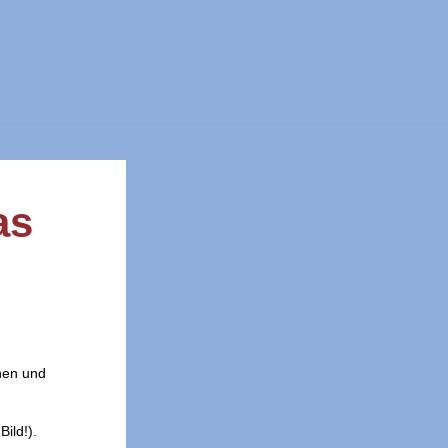
as
nen und
ild!).