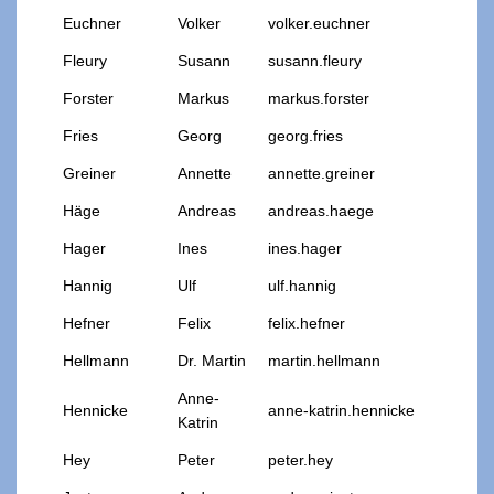
Euchner
Volker
volker.euchner
Fleury
Susann
susann.fleury
Forster
Markus
markus.forster
Fries
Georg
georg.fries
Greiner
Annette
annette.greiner
Häge
Andreas
andreas.haege
Hager
Ines
ines.hager
Hannig
Ulf
ulf.hannig
Hefner
Felix
felix.hefner
Hellmann
Dr. Martin
martin.hellmann
Anne-
Hennicke
anne-katrin.hennicke
Katrin
Hey
Peter
peter.hey