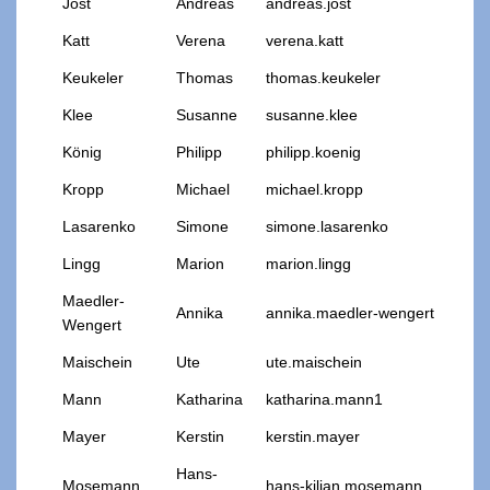
Jost
Andreas
andreas.jost
Katt
Verena
verena.katt
Keukeler
Thomas
thomas.keukeler
Klee
Susanne
susanne.klee
König
Philipp
philipp.koenig
Kropp
Michael
michael.kropp
Lasarenko
Simone
simone.lasarenko
Lingg
Marion
marion.lingg
Maedler-
Annika
annika.maedler-wengert
Wengert
Maischein
Ute
ute.maischein
Mann
Katharina
katharina.mann1
Mayer
Kerstin
kerstin.mayer
Hans-
Mosemann
hans-kilian.mosemann