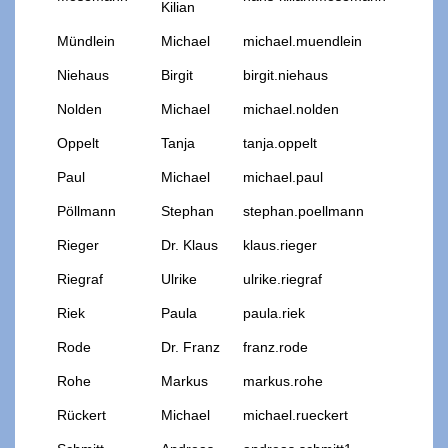
Kilian
Mündlein
Michael
michael.muendlein
Niehaus
Birgit
birgit.niehaus
Nolden
Michael
michael.nolden
Oppelt
Tanja
tanja.oppelt
Paul
Michael
michael.paul
Pöllmann
Stephan
stephan.poellmann
Rieger
Dr. Klaus
klaus.rieger
Riegraf
Ulrike
ulrike.riegraf
Riek
Paula
paula.riek
Rode
Dr. Franz
franz.rode
Rohe
Markus
markus.rohe
Rückert
Michael
michael.rueckert