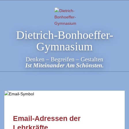
Skip
to
content
Dietrich-Bonhoeffer-
Gymnasium
Denken – Begreifen – Gestalten
Ist Miteinander Am Schönsten.
Email-Adressen der
Lehrkräfte