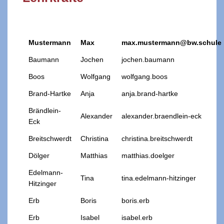
Mustermann
Max
max.mustermann@bw.schule
Baumann
Jochen
jochen.baumann
Boos
Wolfgang
wolfgang.boos
Brand-Hartke
Anja
anja.brand-hartke
Brändlein-
Alexander
alexander.braendlein-eck
Eck
Breitschwerdt
Christina
christina.breitschwerdt
Dölger
Matthias
matthias.doelger
Edelmann-
Tina
tina.edelmann-hitzinger
Hitzinger
Erb
Boris
boris.erb
Erb
Isabel
isabel.erb