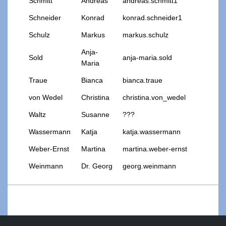
Schmitt
Andreas
andreas.schmitt1
Schneider
Konrad
konrad.schneider1
Schulz
Markus
markus.schulz
Anja-
Sold
anja-maria.sold
Maria
Traue
Bianca
bianca.traue
von Wedel
Christina
christina.von_wedel
Waltz
Susanne
???
Wassermann
Katja
katja.wassermann
Weber-Ernst
Martina
martina.weber-ernst
Weinmann
Dr. Georg
georg.weinmann
2025-
11-
07