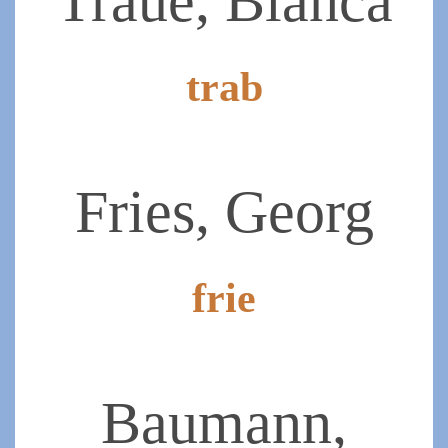
Traue, Bianca
trab
2019-
07-
07
Fries, Georg
frie
2019-
07-
07
Baumann,