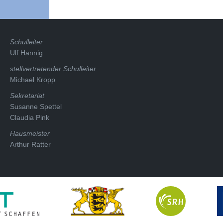
07-
07
Schulleiter
Ulf Hannig
stellvertretender Schulleiter
Michael Kropp
Sekretariat
Susanne Spettel
Claudia Pink
Hausmeister
Arthur Ratter