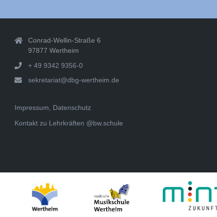
Conrad-Wellin-Straße 6
97877 Wertheim
+ 49 9342 9356-0
sekretariat@dbg-wertheim.de
Impressum, Datenschutz
Kontakt zu Lehrkräften @bw.schule