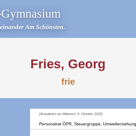
r-Gymnasium
teinander Am Schönsten.
Fries, Georg
frie
[Aktualisiert am Mittwoch, 8. Oktober 2025]
Personalrat ÖPR, Steuergruppe, Umwelterziehung,
2019-