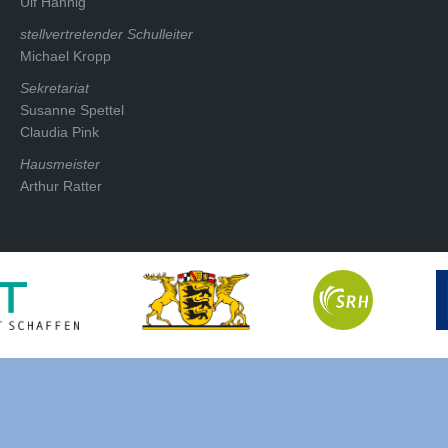
Ulf Hannig
stellvertretender Schulleiter
Michael Kropp
Sekretariat
Susanne Spettel
Claudia Pink
Hausmeister
Arthur Ratter