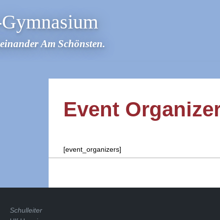
r-Gymnasium
teinander Am Schönsten.
Event Organize
[event_organizers]
2021-
10-
16
Schulleiter