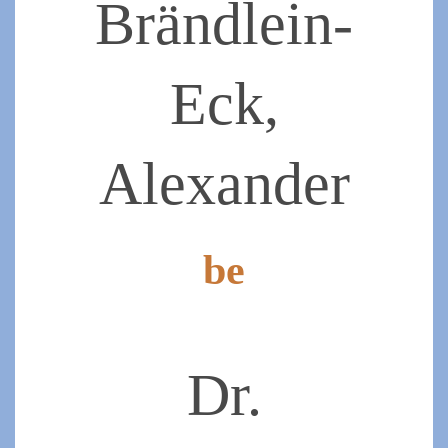
Brändlein-
Eck,
Alexander
be
2022-
03-
28
Dr.