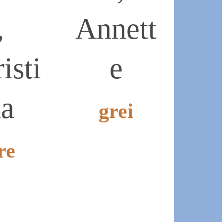
,
Annett
isti
e
na
grei
2019-
re
07-
07