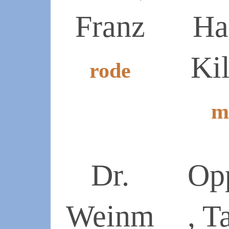
Franz
Ha
Ki
rode
2024-
m
12-
04
2020-
11-
30
Dr.
Op
Weinm
, T