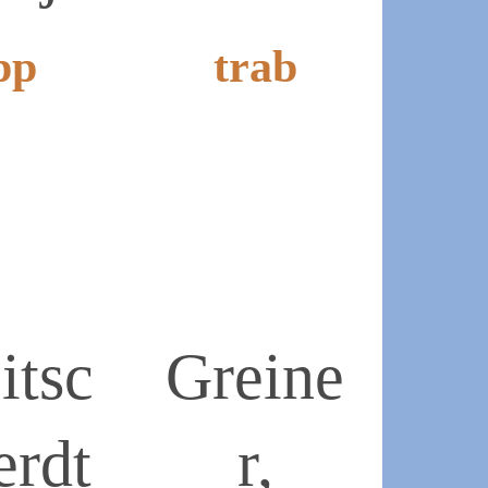
pp
trab
2019-
07-
07
itsc
Greine
erdt
r,