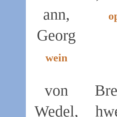
ann,
o
Georg
2019-
07-
07
wein
2019-
07-
07
von
Bre
Wedel,
hw