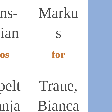
ns-
Marku
lian
s
os
for
2020-
11-
30
pelt
Traue,
anja
Bianca