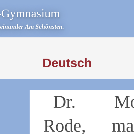
r-Gymnasium
teinander Am Schönsten.
Deutsch
Dr.
M
Rode,
ma