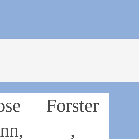
ose
Forster
nn,
,