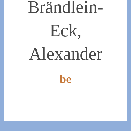
Brändlein-
Eck,
Alexander
be
2022-
03-
28