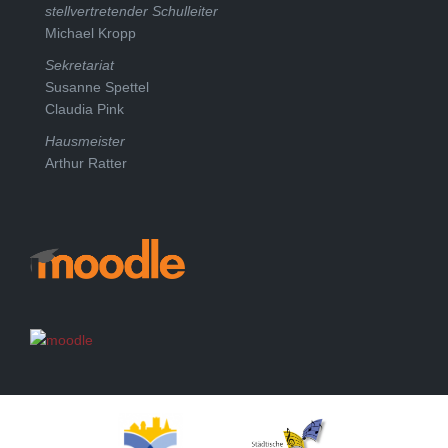
stellvertretender Schulleiter
Michael Kropp
Sekretariat
Susanne Spettel
Claudia Pink
Hausmeister
Arthur Ratter