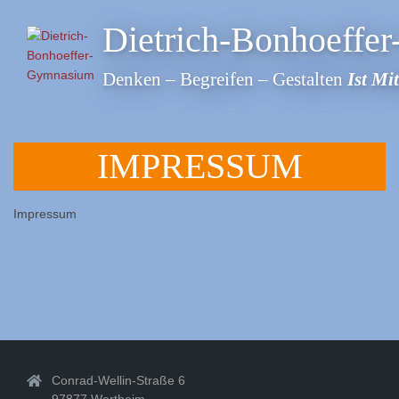
Skip
Dietrich-Bonhoeffe
to
content
Denken – Begreifen – Gestalten
Ist Mi
IMPRESSUM
Impressum
Conrad-Wellin-Straße 6
97877 Wertheim