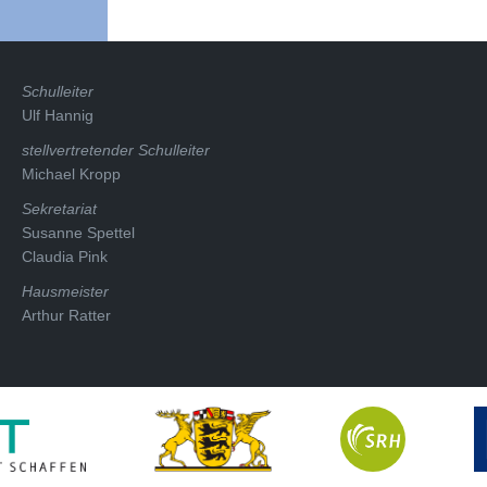
07-
07
Schulleiter
Ulf Hannig
stellvertretender Schulleiter
Michael Kropp
Sekretariat
Susanne Spettel
Claudia Pink
Hausmeister
Arthur Ratter