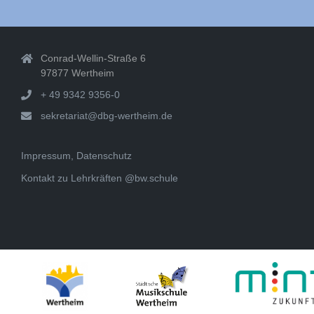
Conrad-Wellin-Straße 6
97877 Wertheim
+ 49 9342 9356-0
sekretariat@dbg-wertheim.de
Impressum, Datenschutz
Kontakt zu Lehrkräften @bw.schule