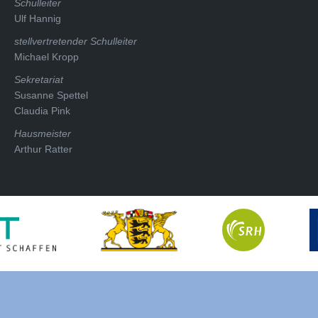
Schulleiter
Ulf Hannig
stellvertretender Schulleiter
Michael Kropp
Sekretariat
Susanne Spettel
Claudia Pink
Hausmeister
Arthur Ratter