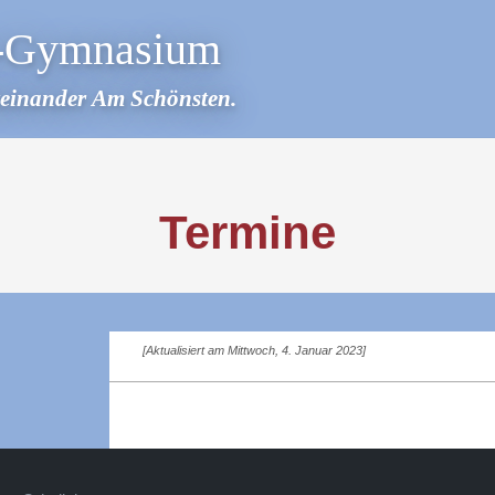
r-Gymnasium
teinander Am Schönsten.
Termine
[Aktualisiert am Mittwoch, 4. Januar 2023]
2019-
06-
16