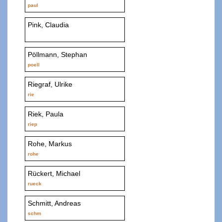
paul
Pink, Claudia
Pöllmann, Stephan
poell
Riegraf, Ulrike
rie
Riek, Paula
riep
Rohe, Markus
rohe
Rückert, Michael
rueck
Schmitt, Andreas
schm