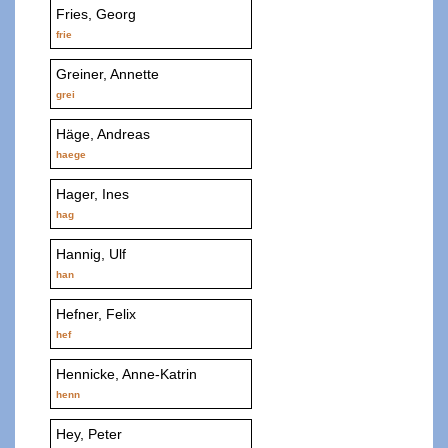
Fries, Georg
frie
Greiner, Annette
grei
Häge, Andreas
haege
Hager, Ines
hag
Hannig, Ulf
han
Hefner, Felix
hef
Hennicke, Anne-Katrin
henn
Hey, Peter