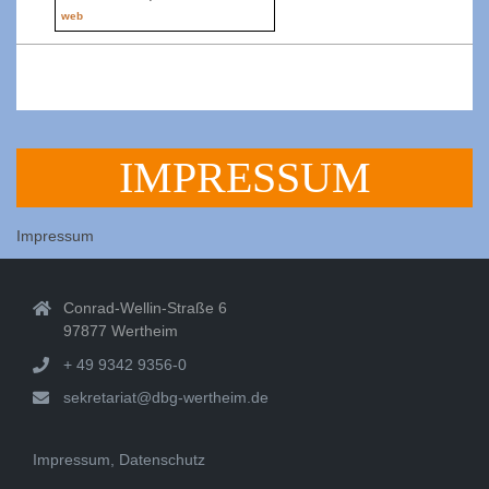
web
2023-
01-
04
IMPRESSUM
Impressum
Conrad-Wellin-Straße 6
97877 Wertheim
+ 49 9342 9356-0
sekretariat@dbg-wertheim.de
Impressum, Datenschutz