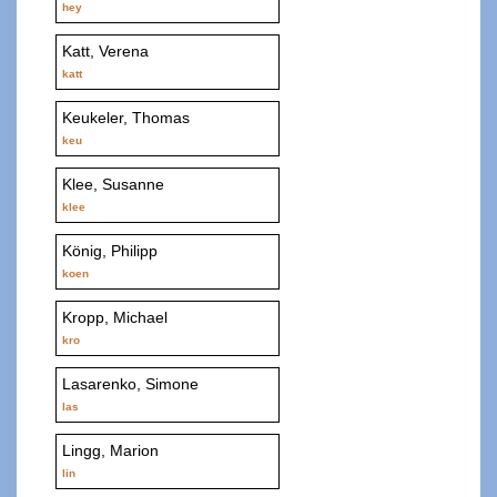
hey
Katt, Verena
katt
Keukeler, Thomas
keu
Klee, Susanne
klee
König, Philipp
koen
Kropp, Michael
kro
Lasarenko, Simone
las
Lingg, Marion
lin