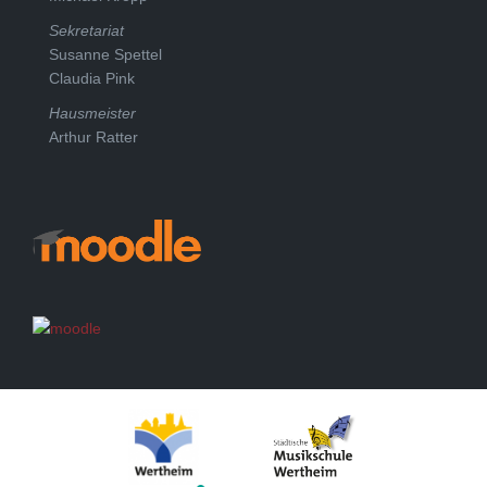
Sekretariat
Susanne Spettel
Claudia Pink
Hausmeister
Arthur Ratter