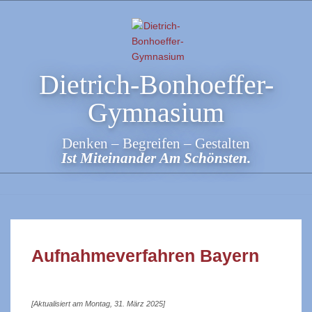
Skip
to
content
Dietrich-Bonhoeffer-
Gymnasium
Denken – Begreifen – Gestalten
Ist Miteinander Am Schönsten.
Aufnahmeverfahren Bayern
[Aktualisiert am Montag, 31. März 2025]