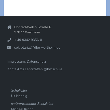
2025-
01-
05
Conrad-Wellin-Straße 6
97877 Wertheim
+ 49 9342 9356-0
sekretariat@dbg-wertheim.de
Impressum, Datenschutz
Kontakt zu Lehrkräften @bw.schule
Schulleiter
Ulf Hannig
stellvertretender Schulleiter
Michael Kropp