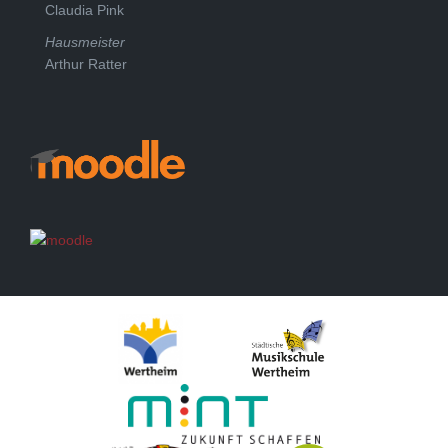
Claudia Pink
Hausmeister
Arthur Ratter