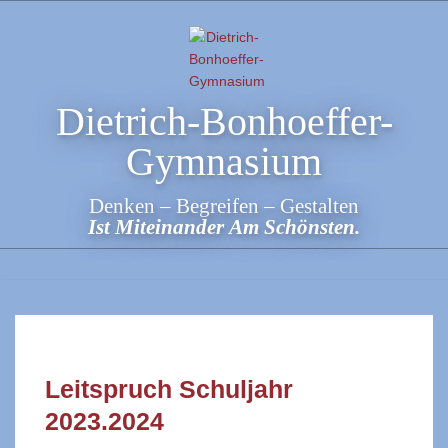
Skip
to
content
Dietrich-Bonhoeffer-
Gymnasium
Denken – Begreifen – Gestalten
Ist Miteinander Am Schönsten.
Leitspruch Schuljahr
2023.2024