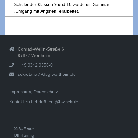
Schüler der Klassen 9 und 10 wurde ein Seminar
„Umgang mit Ängsten“ erarbeitet.
2021-
12-
22
Conrad-Wellin-Straße 6
97877 Wertheim
+ 49 9342 9356-0
sekretariat@dbg-wertheim.de
Impressum, Datenschutz
Kontakt zu Lehrkräften @bw.schule
Schulleiter
Ulf Hannig