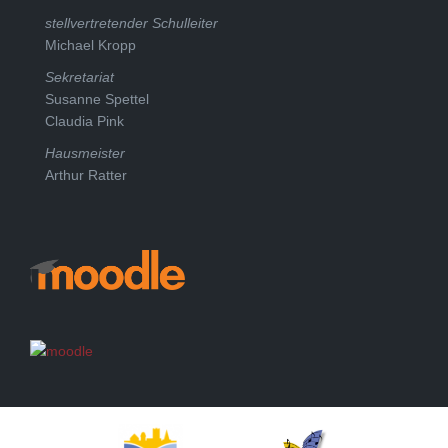
stellvertretender Schulleiter
Michael Kropp
Sekretariat
Susanne Spettel
Claudia Pink
Hausmeister
Arthur Ratter