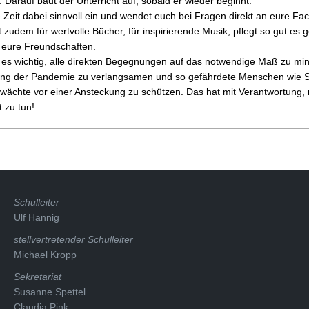
 Darauf baut der Unterricht auf, sobald er wieder beginnt.
e Zeit dabei sinnvoll ein und wendet euch bei Fragen direkt an eure Fac
t zudem für wertvolle Bücher, für inspirierende Musik, pflegt so gut es 
 eure Freundschaften.
st es wichtig, alle direkten Begegnungen auf das notwendige Maß zu mi
tung der Pandemie zu verlangsamen und so gefährdete Menschen wie 
chte vor einer Ansteckung zu schützen. Das hat mit Verantwortung, mi
 zu tun!
Schulleiter
Ulf Hannig
stellvertretender Schulleiter
Michael Kropp
Sekretariat
Susanne Spettel
Claudia Pink