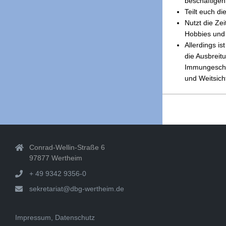
beschäftigen.
Teilt euch di
Nutzt die Zei
Hobbies und
Allerdings i
die Ausbrei
Immungeschwä
und Weitsicht
2020-
03-
24
Conrad-Wellin-Straße 6
97877 Wertheim
+ 49 9342 9356-0
sekretariat@dbg-wertheim.de
Impressum, Datenschutz