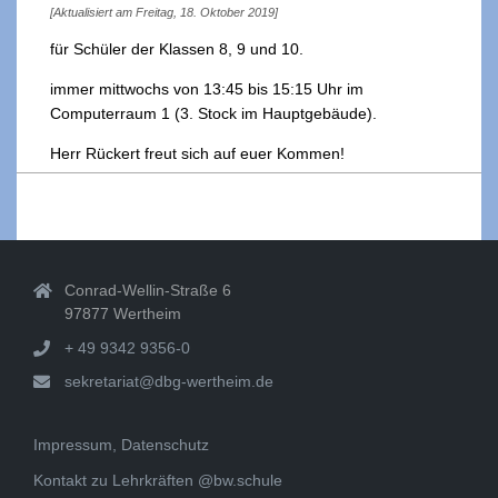
[Aktualisiert am Freitag, 18. Oktober 2019]
für Schüler der Klassen 8, 9 und 10.
immer mittwochs von 13:45 bis 15:15 Uhr im
Computerraum 1 (3. Stock im Hauptgebäude).
Herr Rückert freut sich auf euer Kommen!
2019-
09-
20
Conrad-Wellin-Straße 6
97877 Wertheim
+ 49 9342 9356-0
sekretariat@dbg-wertheim.de
Impressum, Datenschutz
Kontakt zu Lehrkräften @bw.schule