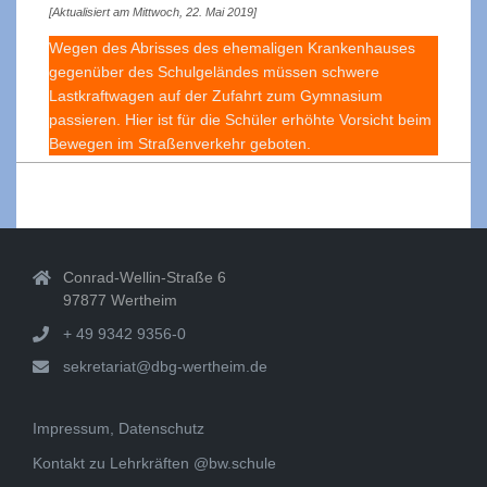
[Aktualisiert am Mittwoch, 22. Mai 2019]
Wegen des Abrisses des ehemaligen Krankenhauses
gegenüber des Schulgeländes müssen schwere
Lastkraftwagen auf der Zufahrt zum Gymnasium
passieren. Hier ist für die Schüler erhöhte Vorsicht beim
Bewegen im Straßenverkehr geboten.
2019-
05-
16
Conrad-Wellin-Straße 6
97877 Wertheim
+ 49 9342 9356-0
sekretariat@dbg-wertheim.de
Impressum, Datenschutz
Kontakt zu Lehrkräften @bw.schule