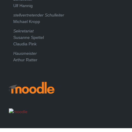
Ulf Hannig
stellvertretender Schulleiter
Michael Kropp
Sekretariat
Susanne Spettel
Claudia Pink
Hausmeister
Arthur Ratter