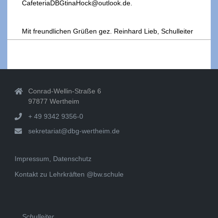
CafeteriaDBGtinaHock@outlook.de.
Mit freundlichen Grüßen gez. Reinhard Lieb, Schulleiter
2023-
09-
18
Conrad-Wellin-Straße 6
97877 Wertheim
+ 49 9342 9356-0
sekretariat@dbg-wertheim.de
Impressum, Datenschutz
Kontakt zu Lehrkräften @bw.schule
Schulleiter