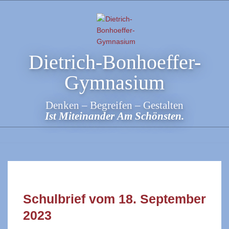
Skip
to
content
Dietrich-Bonhoeffer-
Gymnasium
Denken – Begreifen – Gestalten
Ist Miteinander Am Schönsten.
Schulbrief vom 18. September
2023