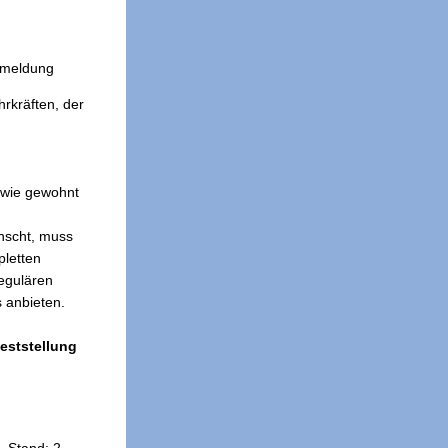
kmeldung
rkräften, der
d wie gewohnt
ünscht, muss
pletten
regulären
s anbieten.
eststellung
and: 2.