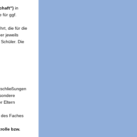
haft“)
in
 für ggf.
rt, die für die
er jeweils
Schüler. Die
ulschließungen
esondere
r Eltern
l des Faches
rolle bzw.