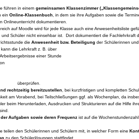
te führen in einem
gemeinsamen Klassenzimmer („Klassengemeinsc
m ein
Online-Klassenbuch
, in dem sie ihre Aufgaben sowie die Termine
en Onlineunterricht dokumentieren.
reich auf Moodle wird für jede Klasse auch eine Anwesenheitsliste gefüh
 und Schüler nicht einsehbar ist. Dort dokumentiert die Fachlehrkraft d
richtsstunde die
Anwesenheit bzw. Beteiligung
der Schülerinnen und 
kann die Lehrkraft z. B. über
 Arbeitsergebnisse einer Stunde
ton
 überprüfen.
nd rechtzeitig
bereitzustellen
, bei kurzfristigen und kompletten Sch
keit am Vorabend, bei Teilschließungen ggf. als Wochenplan, da insb
ler beim Herunterladen, Ausdrucken und Strukturieren auf die Hilfe ihre
sind.
 der Aufgaben sowie deren Frequenz
ist auf die Wochenstundenzah
te teilen den Schülerinnen und Schülern mit, in welcher Form eine
Kont
ng
zu den Schülerlösungen stattfindet.