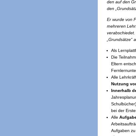
den auf den G
den „Grundsätz
Er wurde von F
mehreren Lehrk
verabschiedet.
„Grundsätze“ 
Als Lernplat
Die Teilnahm
Eltern entsc
Fernlernunte
Alle Lehrkrä
Nutzung vo
Innerhalb d
Jahresplanun
Schulbücher)
bei der Erst
Alle
Aufgabe
Arbeitsauftr
Aufgaben zu 