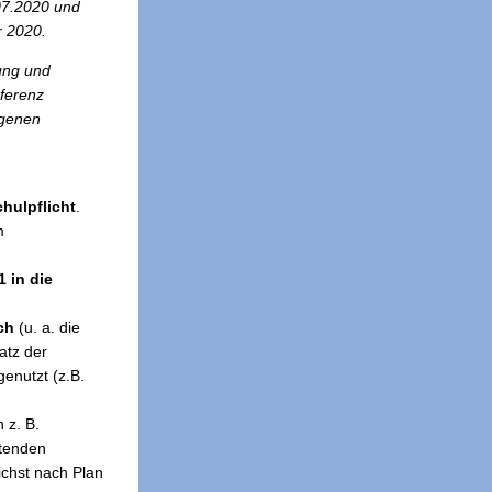
07.2020 und
r 2020.
ung und
ferenz
ngenen
hulpflicht
.
m
 in die
ch
(u. a. die
atz der
enutzt (z.B.
 z. B.
itenden
ichst nach Plan