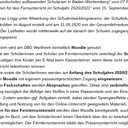
rundschulen aufbauenden Schularten in Baden-Württemberg“ vom 07.
en für den Fernunterricht im Schuljahr 2020/2021“ vom 15. Septembe
rau Lingg unter Mitwirkung des Schulentwicklungsteams, der Schulleit
räften im August erstellt und am 11.09.2020 von der Gesamtlehrerkon
 Der Leitfaden wurde mittlerweile auf die danach den Schulen zugega
angepasst.
tform wird am DBG Wertheim einheitlich
Moodle
genutzt.
e der Schülerinnen und Schüler am Fernlernunterricht unterliegt der
Sc
huldigen ihre Kinder per E-Mail beim Klassenlehrer, wenn diese nicht a
rricht teilnehmen können.
fte sowie die Schüler/innen werden am
Anfang des Schuljahrs 2020/21
n Moodle
mit eigenem passwortgeschütztem Zugang
eingewiesen.
er Fachschaften
werden
Absprachen
getroffen. Diese sind
verbindli
g bezüglich der Abfolge des Stoffes in einer Klassenstufe und der Eins
. Zudem werden ggf. Aufgaben verteilt, dabei werden Synergieeffekte g
ellung und Nutzung von für den Online-Unterricht geeignetem Material).
n für den Fernlernunterricht
werden über Moodle bereitgestellt, auch
äge im Buch, um den Schüler/innen einen Überblick über die zu bearbe
ermöglichen. Der Fernlernunterricht bildet den Präsenzunterricht mögl