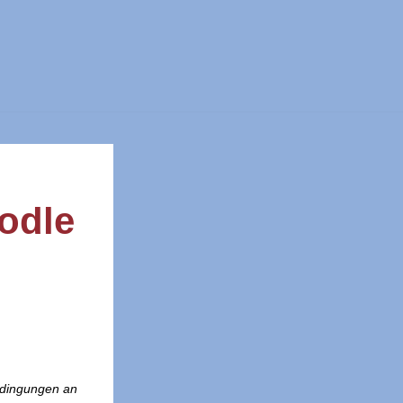
odle
edingungen an