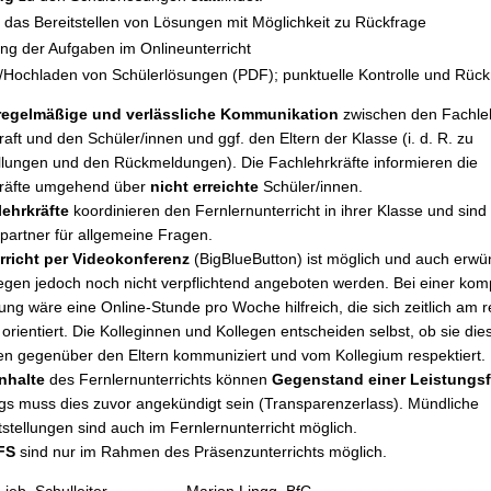
h das Bereitstellen von Lösungen mit Möglichkeit zu Rückfrage
g der Aufgaben im Onlineunterricht
/Hochladen von Schülerlösungen (PDF); punktuelle Kontrolle und Rüc
regelmäßige und verlässliche Kommunikation
zwischen den Fachleh
aft und den Schüler/innen und ggf. den Eltern der Klasse (i. d. R. zu
lungen und den Rückmeldungen). Die Fachlehrkräfte informieren die
kräfte umgehend über
nicht erreichte
Schüler/innen.
ehrkräfte
koordinieren den Fernlernunterricht in ihrer Klasse und sin
partner für allgemeine Fragen.
rricht per Videokonferenz
(BigBlueButton) ist möglich und auch erw
egen jedoch noch nicht verpflichtend angeboten werden. Bei einer kom
ung wäre eine Online-Stunde pro Woche hilfreich, die sich zeitlich am 
orientiert. Die Kolleginnen und Kollegen entscheiden selbst, ob sie die
fen gegenüber den Eltern kommuniziert und vom Kollegium respektiert.
nhalte
des Fernlernunterrichts können
Gegenstand einer Leistungsf
ings muss dies zuvor angekündigt sein (Transparenzerlass). Mündliche
tstellungen sind auch im Fernlernunterricht möglich.
FS
sind nur im Rahmen des Präsenzunterrichts möglich.
hard Lieb, Schulleiter Marion Lingg, BfC St