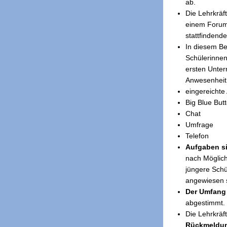
ab.
Die Lehrkräf
einem Foru
stattfindend
In diesem Be
Schülerinnen
ersten Unter
Anwesenheit 
eingereichte
Big Blue But
Chat
Umfrage
Telefon
Aufgaben si
nach Möglich
jüngere Schü
angewiesen 
Der Umfang
abgestimmt.
Die Lehrkräf
Rückmeldu