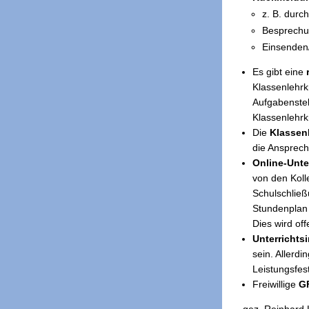
z. B. durc
Besprechun
Einsenden
Es gibt eine
Klassenlehrkr
Aufgabenstel
Klassenlehr
Die
Klassenl
die Ansprech
Online-Unte
von den Koll
Schulschließ
Stundenplan 
Dies wird of
Unterrichtsi
sein. Allerd
Leistungsfes
Freiwillige
G
gez. Rein