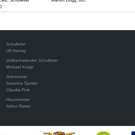
0
Schulleiter
Ulf Hannig
stellvertretender Schulleiter
Michael Kropp
Sekretariat
Susanne Spettel
Claudia Pink
Hausmeister
Arthur Ratter