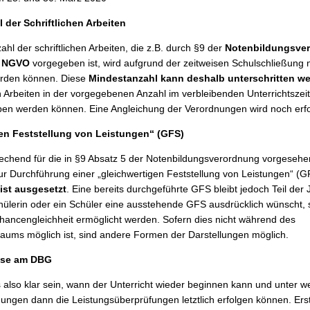
 der Schriftlichen Arbeiten
hl der schriftlichen Arbeiten, die z.B. durch §9 der
Notenbildungsve
d
NGVO
vorgegeben ist, wird aufgrund der zeitweisen Schulschließung n
erden können. Diese
Mindestanzahl kann deshalb unterschritten w
en Arbeiten in der vorgegebenen Anzahl im verbleibenden Unterrichtszei
en werden können. Eine Angleichung der Verordnungen wird noch erfo
en Feststellung von Leistungen“ (GFS)
prechend für die in §9 Absatz 5 der Notenbildungsverordnung vorgeseh
zur Durchführung einer „gleichwertigen Feststellung von Leistungen“ (G
ist ausgesetzt
. Eine bereits durchgeführte GFS bleibt jedoch Teil der 
hülerin oder ein Schüler eine ausstehende GFS ausdrücklich wünscht, s
ancengleichheit ermöglicht werden. Sofern dies nicht während des
traums möglich ist, sind andere Formen der Darstellungen möglich.
ise am DBG
also klar sein, wann der Unterricht wieder beginnen kann und unter w
gen dann die Leistungsüberprüfungen letztlich erfolgen können. Er