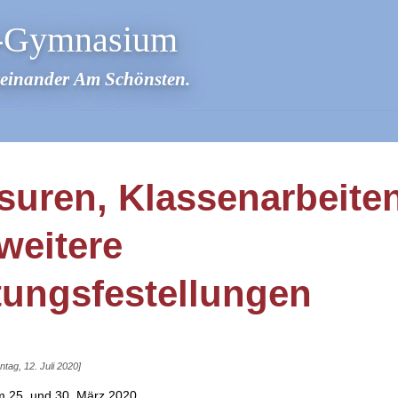
r-Gymnasium
teinander Am Schönsten.
suren, Klassenarbeite
weitere
tungsfestellungen
ntag, 12. Juli 2020]
m 25. und 30. März 2020