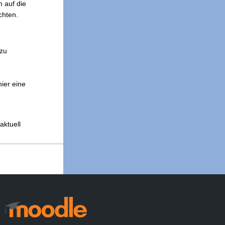
n auf die
chten.
azu
ier eine
aktuell