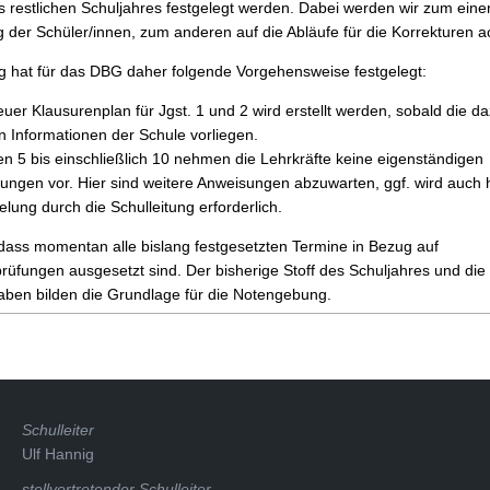
s restlichen Schuljahres festgelegt werden. Dabei werden wir zum eine
der Schüler/innen, zum anderen auf die Abläufe für die Korrekturen a
ng hat für das DBG daher folgende Vorgehensweise festgelegt:
euer Klausurenplan für Jgst. 1 und 2 wird erstellt werden, sobald die d
en Informationen der Schule vorliegen.
en 5 bis einschließlich 10 nehmen die Lehrkräfte keine eigenständigen
ungen vor. Hier sind weitere Anweisungen abzuwarten, ggf. wird auch h
lung durch die Schulleitung erforderlich.
dass momentan alle bislang festgesetzten Termine in Bezug auf
rüfungen ausgesetzt sind. Der bisherige Stoff des Schuljahres und die 
gaben bilden die Grundlage für die Notengebung.
Schulleiter
Ulf Hannig
stellvertretender Schulleiter