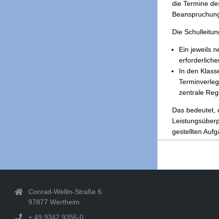
die Termine de
Beanspruchung 
Die Schulleitu
Ein jeweils n
erforderlich
In den Klass
Terminverleg
zentrale Rege
Das bedeutet, 
Leistungsüberp
gestellten Auf
2020-
03-
31
Conrad-Wellin-Straße 6
97877 Wertheim
+ 49 9342 9356-0