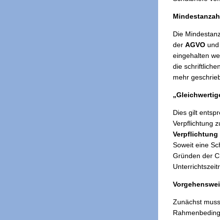
Mindestanzahl
Die Mindestanza
der
AGVO
un
eingehalten w
die schriftlich
mehr geschrieb
„Gleichwertig
Dies gilt ents
Verpflichtung 
Verpflichtung 
Soweit eine Sc
Gründen der Ch
Unterrichtszei
Vorgehenswe
Zunächst muss 
Rahmenbedingun