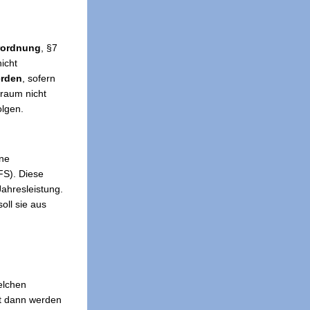
rordnung
, §7
icht
erden
, sofern
traum nicht
lgen.
ene
FS). Diese
Jahresleistung.
oll sie aus
elchen
st dann werden