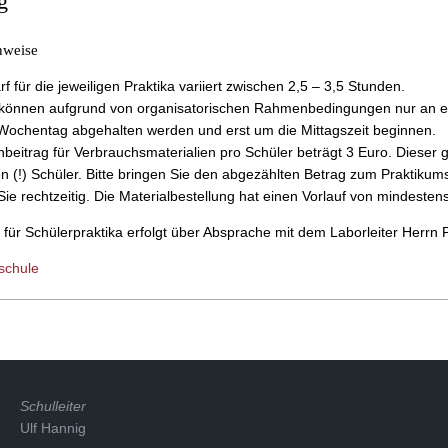
g
nweise
f für die jeweiligen Praktika variiert zwischen 2,5 – 3,5 Stunden.
a können aufgrund von organisatorischen Rahmenbedingungen nur an 
Wochentag abgehalten werden und erst um die Mittagszeit beginnen.
beitrag für Verbrauchsmaterialien pro Schüler beträgt 3 Euro. Dieser gi
 (!) Schüler. Bitte bringen Sie den abgezählten Betrag zum Praktikum
 Sie rechtzeitig. Die Materialbestellung hat einen Vorlauf von mindeste
für Schülerpraktika erfolgt über Absprache mit dem Laborleiter Herrn 
schule
Schulleiter
Ulf Hannig