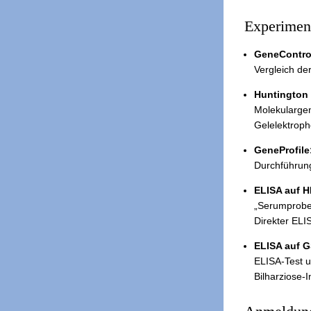
Experimen
GeneContro
Vergleich de
Huntington
Molekulargen
Gelelektrop
GeneProfile
Durchführun
ELISA auf H
„Serumprob
Direkter ELI
ELISA auf 
ELISA-Test u
Bilharziose-