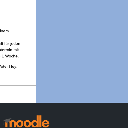
einem
lt für jeden
stermin mit.
ns 1 Woche.
Peter Hey: