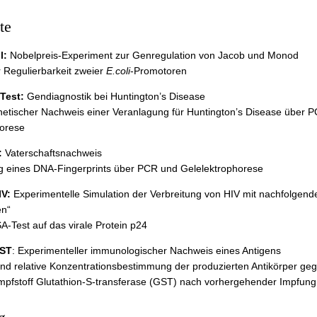
te
l:
Nobelpreis-Experiment zur Genregulation von Jacob und Monod
r Regulierbarkeit zweier
E.coli
-Promotoren
 Test:
Gendiagnostik bei Huntington’s Disease
etischer Nachweis einer Veranlagung für Huntington’s Disease über 
horese
:
Vaterschaftsnachweis
g eines DNA-Fingerprints über PCR und Gelelektrophorese
IV:
Experimentelle Simulation der Verbreitung von HIV mit nachfolgend
en“
SA-Test auf das virale Protein p24
GST
: Experimenteller immunologischer Nachweis eines Antigens
nd relative Konzentrationsbestimmung der produzierten Antikörper ge
Impfstoff Glutathion-S-transferase (GST) nach vorhergehender Impfung