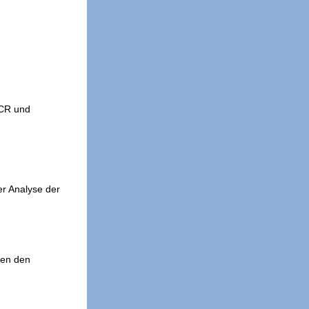
PCR und
er Analyse der
gen den