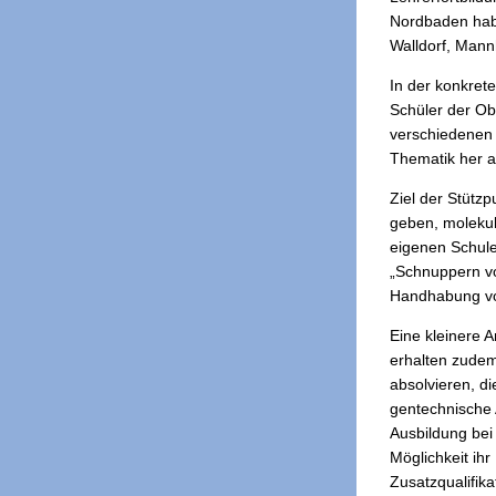
Nordbaden habe
Walldorf, Mann
In der konkret
Schüler der Ob
verschiedenen 
Thematik her a
Ziel der Stütz
geben, molekul
eigenen Schule
„Schnuppern vo
Handhabung vo
Eine kleinere 
erhalten zudem
absolvieren, d
gentechnische 
Ausbildung bei
Möglichkeit ih
Zusatzqualifika