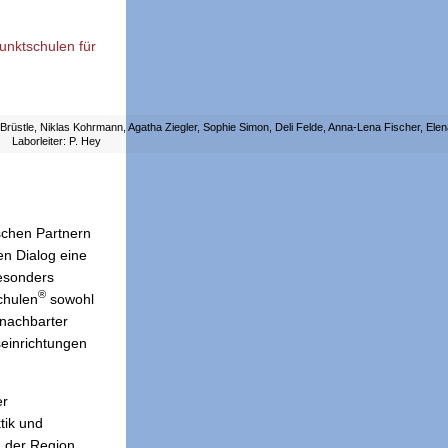
nktschulen für
rüstle, Niklas Kohrmann, Agatha Ziegler, Sophie Simon, Deli Felde, Anna-Lena Fischer, Elena 
Laborleiter: P. Hey
ischen Partnern
en Dialog eine
besonders
®
chulen
sowohl
enachbarter
seinrichtungen
er
tik und
n der Region