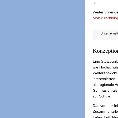
sind.
Weiterführende
Molekularbiolo
Unser aktuell
Konzeptio
Eine Stützpunk
wie Hochschule
Weiterentwickl
interessierten
als regionale 
Gymnasien als 
zur Schule.
Das von der In
Zusammenarbei
Lehrerfortbildu