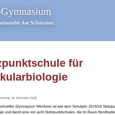
r-Gymnasium
teinander Am Schönsten.
­punkt­schule für
kular­biologie
onnerstag, 18. Dezember 2025]
onhoeffer-Gymnasium Wertheim ist seit dem Schuljahr 2015/16 Stützpu
gie und damit eine von acht Stützpunktschulen, die im Raum Nordbade