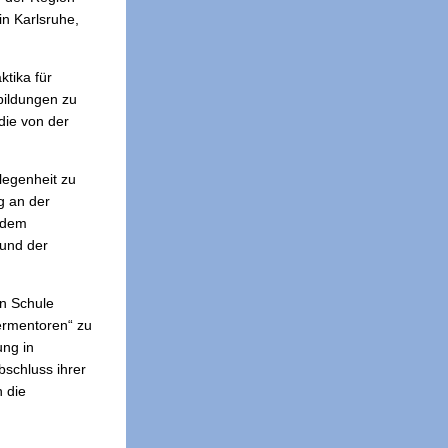
in Karlsruhe,
ktika für
bildungen zu
die von der
legenheit zu
g an der
n dem
 und der
en Schule
lermentoren“ zu
ung in
bschluss ihrer
 die