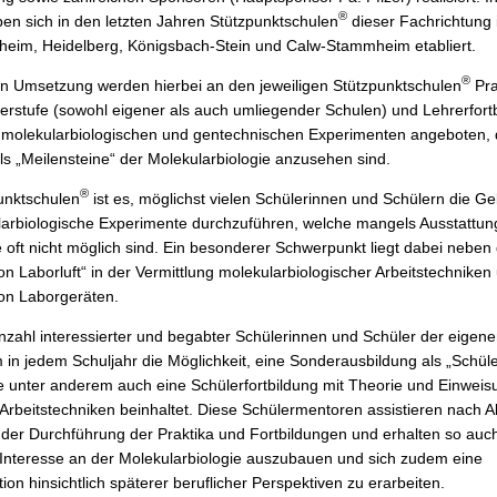
®
n sich in den letzten Jahren Stützpunktschulen
dieser Fachrichtung 
heim, Heidelberg, Königsbach-Stein und Calw-Stammheim etabliert.
®
en Umsetzung werden hierbei an den jeweiligen Stützpunktschulen
Pra
erstufe (sowohl eigener als auch umliegender Schulen) und Lehrerfort
molekularbiologischen und gentechnischen Experimenten angeboten, 
ls „Meilensteine“ der Molekularbiologie anzusehen sind.
®
punktschulen
ist es, möglichst vielen Schülerinnen und Schülern die Ge
arbiologische Experimente durchzuführen, welche mangels Ausstattun
 oft nicht möglich sind. Ein besonderer Schwerpunkt liegt dabei nebe
n Laborluft“ in der Vermittlung molekularbiologischer Arbeitstechniken
n Laborgeräten.
Anzahl interessierter und begabter Schülerinnen und Schüler der eigen
 in jedem Schuljahr die Möglichkeit, eine Sonderausbildung als „Schü
ie unter anderem auch eine Schülerfortbildung mit Theorie und Einweis
Arbeitstechniken beinhaltet. Diese Schülermentoren assistieren nach A
 der Durchführung der Praktika und Fortbildungen und erhalten so auch
r Interesse an der Molekularbiologie auszubauen und sich zudem eine
tion hinsichtlich späterer beruflicher Perspektiven zu erarbeiten.