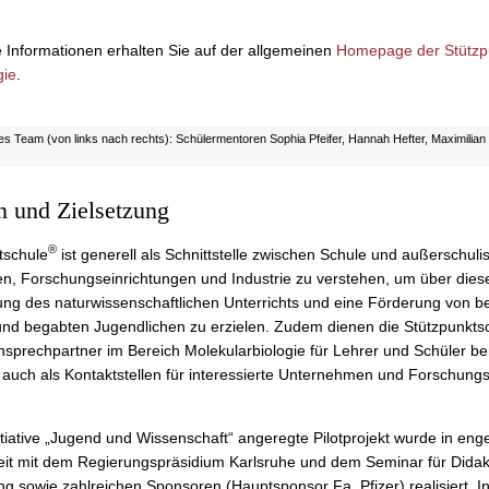
 Informationen erhalten Sie auf der allgemeinen
Homepage der Stützpu
gie
.
es Team (von links nach rechts): Schülermentoren Sophia Pfeifer, Hannah Hefter, Maximilian B
n und Zielsetzung
®
tschule
ist generell als Schnittstelle zwischen Schule und außerschul
n, Forschungseinrichtungen und Industrie zu verstehen, um über dies
ung des naturwissenschaftlichen Unterrichts und eine Förderung von 
 und begabten Jugendlichen zu erzielen. Zudem dienen die Stützpunkts
Ansprechpartner im Bereich Molekularbiologie für Lehrer und Schüler b
auch als Kontaktstellen für interessierte Unternehmen und Forschung
itiative „Jugend und Wissenschaft“ angeregte Pilotprojekt wurde in eng
t mit dem Regierungspräsidium Karlsruhe und dem Seminar für Didak
ng sowie zahlreichen Sponsoren (Hauptsponsor Fa. Pfizer) realisiert. I