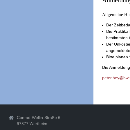
Anmeldun
Allgemeine Hi
Der Zeitbedar
Die Praktik
bestimmten 
Der Unkosten
angemeldeten
Bitte planen
Die Anmeldung 
peter.hey@bw.
2019-
07-
09
Conrad-Wellin-Straße 6
97877 Wertheim